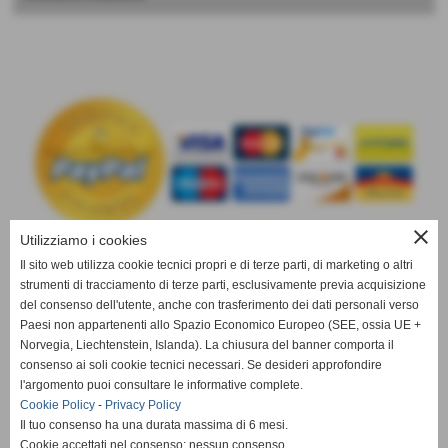
close
Utilizziamo i cookies
Il sito web utilizza cookie tecnici propri e di terze parti, di marketing o altri
strumenti di tracciamento di terze parti, esclusivamente previa acquisizione
info@drclauders-sicilia.it
del consenso dell'utente, anche con trasferimento dei dati personali verso
Paesi non appartenenti allo Spazio Economico Europeo (SEE, ossia UE +
Norvegia, Liechtenstein, Islanda). La chiusura del banner comporta il
consenso ai soli cookie tecnici necessari. Se desideri approfondire
l'argomento puoi consultare le informative complete.
Cookie Policy
-
Privacy Policy
Il tuo consenso ha una durata massima di 6 mesi.
Cookie accettati nel consenso: nessun consenso