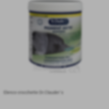
Elenco crocchette Dr.Clauder´s