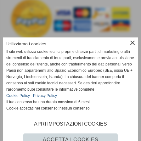
close
Utilizziamo i cookies
Il sito web utilizza cookie tecnici propri e di terze parti, di marketing o altri
strumenti di tracciamento di terze parti, esclusivamente previa acquisizione
info@drclauders-sicilia.it
del consenso dell'utente, anche con trasferimento dei dati personali verso
Paesi non appartenenti allo Spazio Economico Europeo (SEE, ossia UE +
Norvegia, Liechtenstein, Islanda). La chiusura del banner comporta il
consenso ai soli cookie tecnici necessari. Se desideri approfondire
l'argomento puoi consultare le informative complete.
Cookie Policy
-
Privacy Policy
Il tuo consenso ha una durata massima di 6 mesi.
Cookie accettati nel consenso: nessun consenso
Prodotti professionali per l'addestramento, guinzagli, collari,
APRI IMPOSTAZIONI COOKIES
museruole, pettorine, prodotti per il divertimento, e tutto quello
che vi occorre per assistere al meglio i vostri cani.
ACCETTA I COOKIES