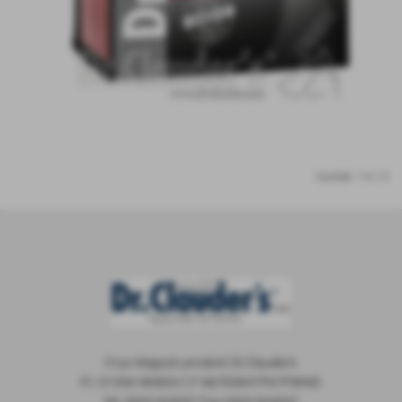
risultati: 1-0 / 0
Il tuo Negozio prodotti Dr.Clauder's
P.I. 01356180859 C.F MLTRSR47P67F899D
Tel. 0933 954097 Fax 0933 954097