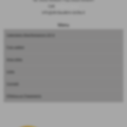
Cell.
3293315032
info@drclauders-sicilia.it
Menu
Calendario Manifestazioni 2014
Foto gallery
Area video
Links
Contatti
Effettua un Pagamento