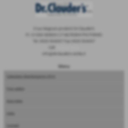
Il tuo Negozio prodotti Dr.Clauder's
P.I. 01356180859 C.F MLTRSR47P67F899D
Tel. 0933 954097 Fax 0933 954097
Cell.
3293315032
info@drclauders-sicilia.it
Menu
Calendario Manifestazioni 2014
Foto gallery
Area video
Links
Contatti