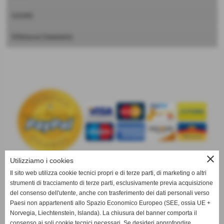
Contatti
Effettua un Pagamento
close
Utilizziamo i cookies
Il sito web utilizza cookie tecnici propri e di terze parti, di marketing o altri
strumenti di tracciamento di terze parti, esclusivamente previa acquisizione
info@drclauders-sicilia.it
del consenso dell'utente, anche con trasferimento dei dati personali verso
Paesi non appartenenti allo Spazio Economico Europeo (SEE, ossia UE +
Norvegia, Liechtenstein, Islanda). La chiusura del banner comporta il
consenso ai soli cookie tecnici necessari. Se desideri approfondire