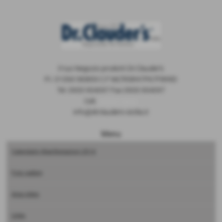
Il tuo Negozio prodotti Dr.Clauder's
P.I. 01356180859 C.F MLTRSR47P67F899D
Tel. 0933 954097 Fax 0933 954097
Cell.
3293315032
info@drclauders-sicilia.it
Menu
Calendario Manifestazioni 2014
Foto gallery
Area video
Links